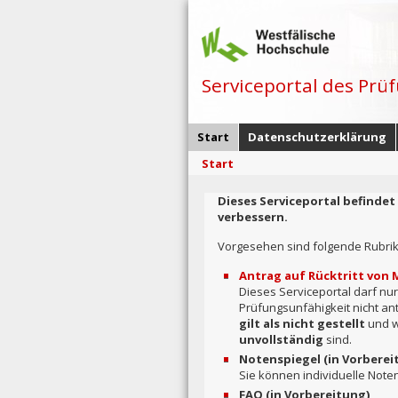
Serviceportal des Prü
Start
Datenschutzerklärung
Start
Dieses Serviceportal befindet
verbessern.
Vorgesehen sind folgende Rubri
Antrag auf Rücktritt von
Dieses Serviceportal darf n
Prüfungsunfähigkeit nicht ant
gilt als nicht gestellt
und w
unvollständig
sind.
Notenspiegel (in Vorberei
Sie können individuelle Note
FAQ (in Vorbereitung)